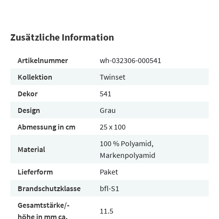
Zusätzliche Information
Artikelnummer
wh-032306-000541
Kollektion
Twinset
Dekor
541
Design
Grau
Abmessung in cm
25 x 100
100 % Polyamid,
Material
Markenpolyamid
Lieferform
Paket
Brandschutzklasse
bfl-S1
Gesamtstärke/-
11.5
höhe in mm ca.