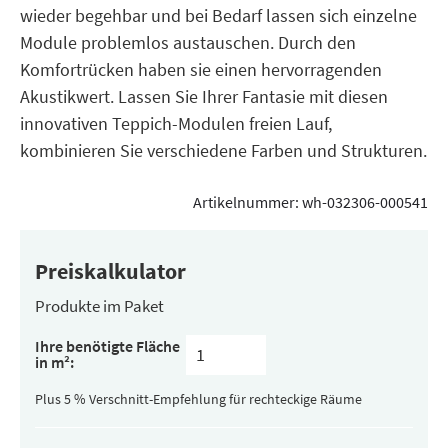
wieder begehbar und bei Bedarf lassen sich einzelne
Module problemlos austauschen. Durch den
Komfortrücken haben sie einen hervorragenden
Akustikwert. Lassen Sie Ihrer Fantasie mit diesen
innovativen Teppich-Modulen freien Lauf,
kombinieren Sie verschiedene Farben und Strukturen.
Artikelnummer:
wh-032306-000541
Preiskalkulator
Produkte im Paket
Inhalt
Ihre benötigte Fläche
pro
in m²:
Paket
(versteckt)
Plus 5 % Verschnitt-Empfehlung für rechteckige Räume