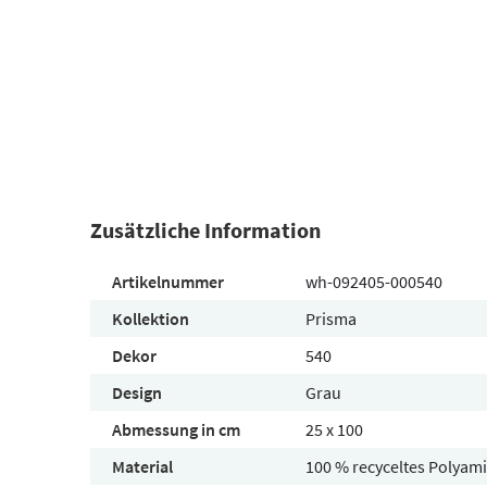
Zusätzliche Information
Artikelnummer
wh-092405-000540
Kollektion
Prisma
Dekor
540
Design
Grau
Abmessung in cm
25 x 100
Material
100 % recyceltes Polyam