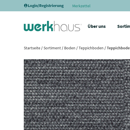
Login/Registrierung
Merkzettel
Über uns
Sorti
Startseite
/
Sortiment
/
Boden
/
Teppichboden
/ Teppichboden