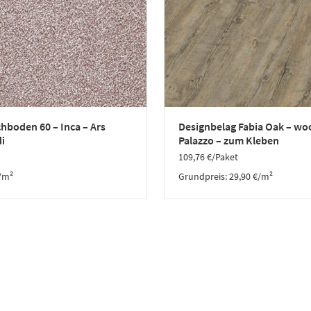
hboden 60 – Inca – Ars
Designbelag Fabia Oak – wo
i
Palazzo – zum Kleben
109,76
€
/Paket
/m²
Grundpreis:
29,90
€
/
m²