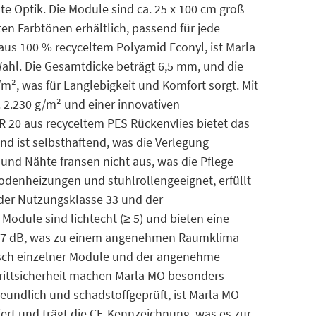
nte Optik. Die Module sind ca. 25 x 100 cm groß
en Farbtönen erhältlich, passend für jede
aus 100 % recyceltem Polyamid Econyl, ist Marla
ahl. Die Gesamtdicke beträgt 6,5 mm, und die
m², was für Langlebigkeit und Komfort sorgt. Mit
2.230 g/m² und einer innovativen
 20 aus recyceltem PES Rückenvlies bietet das
und ist selbsthaftend, was die Verlegung
n und Nähte fransen nicht aus, was die Pflege
bodenheizungen und stuhlrollengeeignet, erfüllt
der Nutzungsklasse 33 und der
 Module sind lichtecht (≥ 5) und bieten eine
 27 dB, was zu einem angenehmen Raumklima
usch einzelner Module und der angenehme
rittsicherheit machen Marla MO besonders
eundlich und schadstoffgeprüft, ist Marla MO
iert und trägt die CE-Kennzeichnung, was es zur