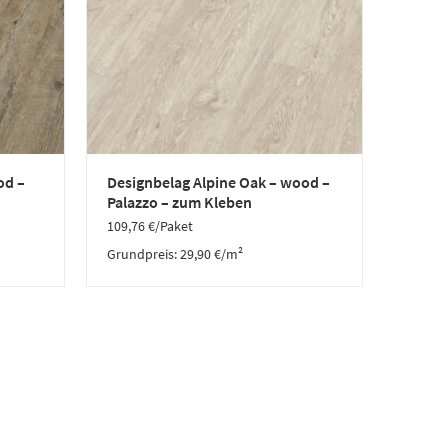
od –
Designbelag Alpine Oak – wood –
Palazzo – zum Kleben
109,76
€
/Paket
Grundpreis:
29,90
€
/
m²