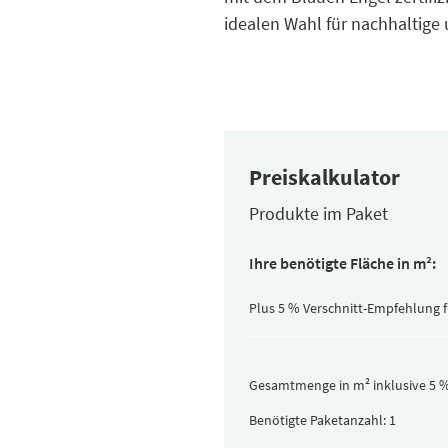
idealen Wahl für nachhaltig
Preiskalkulator
Produkte im Paket
Inhalt
Ihre benötigte Fläche in m²:
pro
Paket
(versteckt)
Plus 5 % Verschnitt-Empfehlung 
Gesamtmenge in m² inklusive 5 %
Benötigte Paketanzahl: