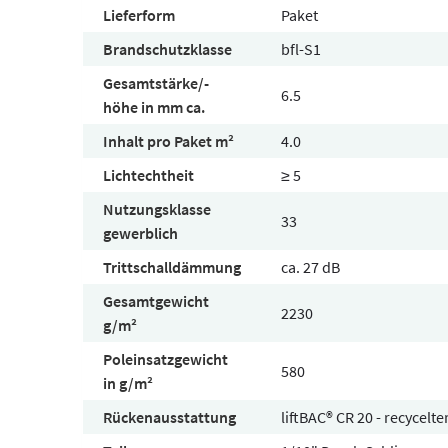
Lieferform
Paket
Brandschutzklasse
bfl-S1
Gesamtstärke/-
6.5
höhe in mm ca.
Inhalt pro Paket m²
4.0
Lichtechtheit
≥ 5
Nutzungsklasse
33
gewerblich
Trittschalldämmung
ca. 27 dB
Gesamtgewicht
2230
g/m²
Poleinsatzgewicht
580
in g/m²
Rückenausstattung
liftBAC® CR 20 - recycelt