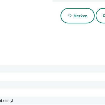
Alternative:
Z
Merken
id Econyl