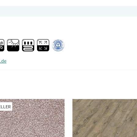
.de
ELLER