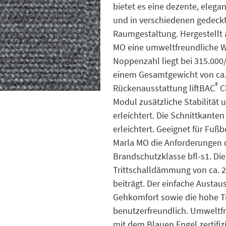
bietet es eine dezente, elega
und in verschiedenen gedeckt
Raumgestaltung. Hergestellt 
MO eine umweltfreundliche W
Noppenzahl liegt bei 315.000/
einem Gesamtgewicht von ca. 
®
Rückenausstattung liftBAC
CR
Modul zusätzliche Stabilität 
erleichtert. Die Schnittkante
erleichtert. Geeignet für Fuß
Marla MO die Anforderungen 
Brandschutzklasse bfl-s1. Die
Trittschalldämmung von ca.
beiträgt. Der einfache Austa
Gehkomfort sowie die hohe T
benutzerfreundlich. Umweltfr
mit dem Blauen Engel zertifiz