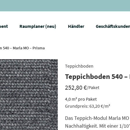
ment
Raumplaner (neu)
Händler
Geschäftskunde
 540 – Marla MO – Prisma
Teppichboden
Teppichboden 540 – 
252,80
€
/Paket
4,0
m²
pro Paket
Grundpreis:
63,20
€
/
m²
Das Teppich-Modul Marla MO s
Nachhaltigkeit. Mit einer 1/1