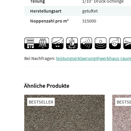
Teilung
1/10" Druck-Schlinge
Herstellungsart
getuftet
Noppenzahl pro m²
315000
Bei Nachfragen:
leistungserklaerung@werkhaus-raum
Ähnliche Produkte
BESTSELLER
BESTS