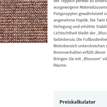
der Teppich perfekt zu unter
ausgewogene Materialzusam
Polypropylen gewährleistet ni
angenehme Haptik. Die Twin B
Verlegung und erhöhte Stabil
Lichtechtheit bleibt der „Bl
farbintensiv. Die Fußbodenh
Wohnbereich unterstreichen se
Brennverhalten erfüllt diese
Bringen Sie mit „Blossom“ sti
Räume.
Preiskalkulator