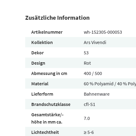
Zusätzliche Information
Artikelnummer
wh-152305-000053
Kollektion
Ars Vivendi
Dekor
53
Design
Rot
Abmessung in cm
400 / 500
Material
60 % Polyamid / 40 % Pol
Lieferform
Bahnenware
Brandschutzklasse
cfl-S1
Gesamtstärke/-
7.0
höhe in mm ca.
Lichtechtheit
≥ 5-6