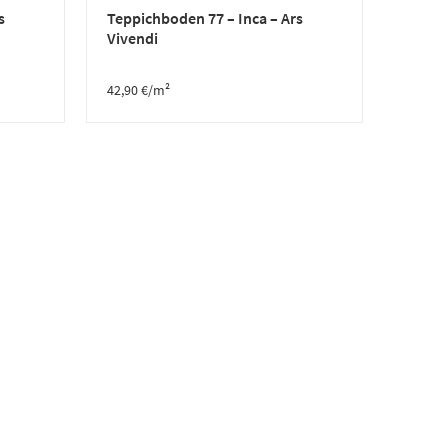
s
Teppichboden 77 – Inca – Ars
Vivendi
42,90
€
/m²