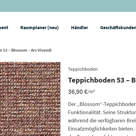
ment
Raumplaner (neu)
Händler
Geschäftskunde
 53 – Blossom – Ars Vivendi
Teppichboden
Teppichboden 53 – B
36,90
€
/m²
Der „Blossom“-Teppichboden 
Funktionalität. Seine Struktu
während die verfügbaren Brei
Einsatzmöglichkeiten bieten. I