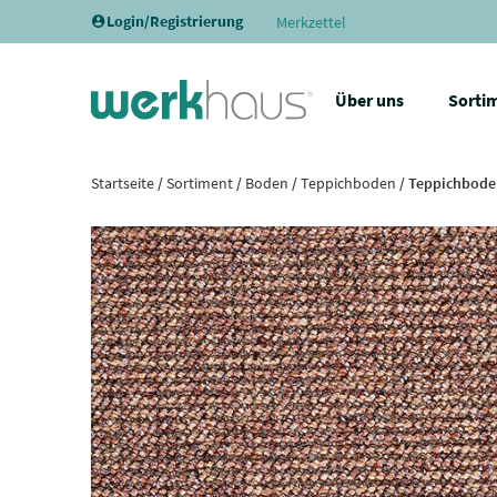
Login/Registrierung
Merkzettel
Über uns
Sorti
Startseite
/
Sortiment
/
Boden
/
Teppichboden
/ Teppichboden