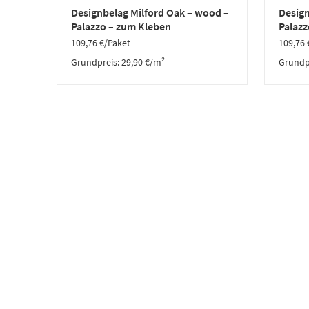
Designbelag Milford Oak – wood –
Design
Palazzo – zum Kleben
Palazz
109,76
€
/Paket
109,76
Grundpreis:
29,90
€
/
m²
Grundp