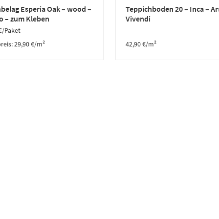
belag Esperia Oak – wood –
Teppichboden 20 – Inca – Ar
o – zum Kleben
Vivendi
€
/Paket
reis:
29,90
€
/
m²
42,90
€
/m²