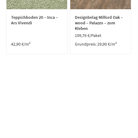
Teppichboden 20 – Inca –
Designbelag Milford Oak –
Ars Vivendi
wood – Palazzo – zum
Kleben
109,76
€
/Paket
42,90
€
/m²
Grundpreis:
29,90
€
/
m²