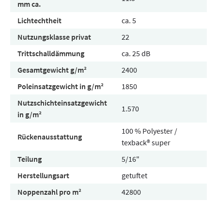
mm ca.
Lichtechtheit
ca. 5
Nutzungsklasse privat
22
Trittschalldämmung
ca. 25 dB
Gesamtgewicht g/m²
2400
Poleinsatzgewicht in g/m²
1850
Nutzschichteinsatzgewicht
1.570
in g/m²
100 % Polyester /
Rückenausstattung
texback® super
Teilung
5/16"
Herstellungsart
getuftet
Noppenzahl pro m²
42800