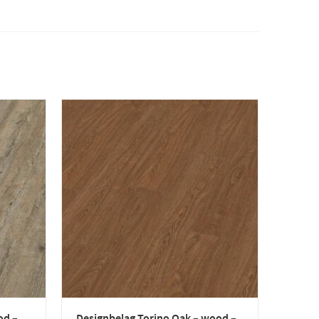
od –
Designbelag Torino Oak – wood –