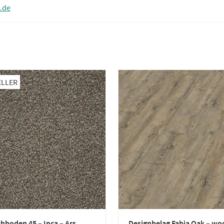
.de
ELLER
hboden 45 – Inca – Ars
Designbelag Fabia Oak – wo