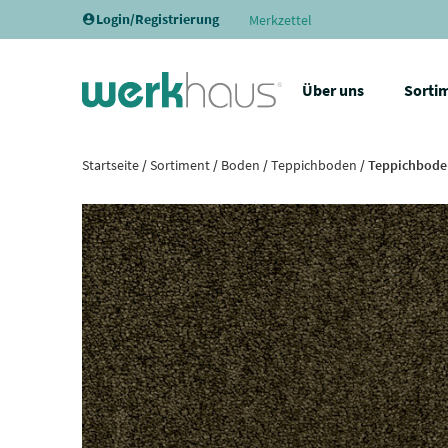
Login/Registrierung
Merkzettel
Über uns
Sorti
Startseite
/
Sortiment
/
Boden
/
Teppichboden
/ Teppichboden