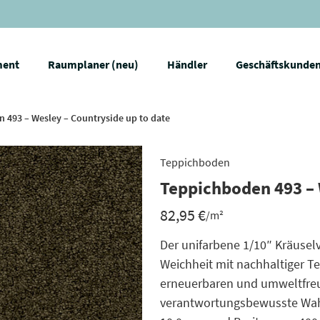
ment
Raumplaner (neu)
Händler
Geschäftskunde
 493 – Wesley – Countryside up to date
Teppichboden
Teppichboden 493 – 
82,95
€
/m²
Der unifarbene 1/10″ Kräusel
Weichheit mit nachhaltiger T
erneuerbaren und umweltfreun
verantwortungsbewusste Wahl