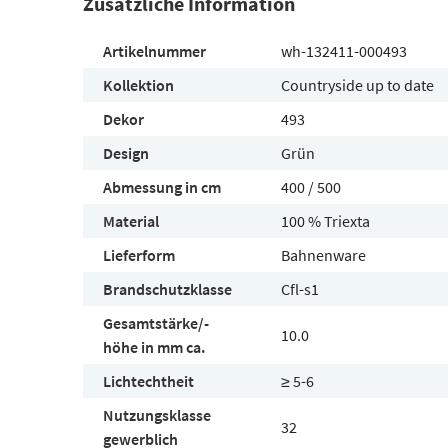
Zusätzliche Information
Artikelnummer
wh-132411-000493
Kollektion
Countryside up to date
Dekor
493
Design
Grün
Abmessung in cm
400 / 500
Material
100 % Triexta
Lieferform
Bahnenware
Brandschutzklasse
Cfl-s1
Gesamtstärke/-
10.0
höhe in mm ca.
Lichtechtheit
≥ 5-6
Nutzungsklasse
32
gewerblich