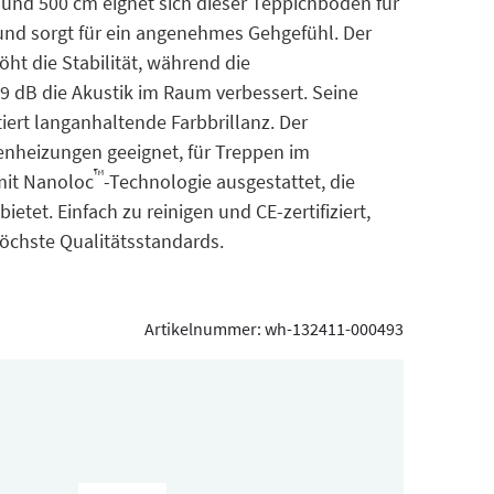
und 500 cm eignet sich dieser Teppichboden für
d sorgt für ein angenehmes Gehgefühl. Der
ht die Stabilität, während die
9 dB die Akustik im Raum verbessert. Seine
tiert langanhaltende Farbbrillanz. Der
enheizungen geeignet, für Treppen im
™
 mit Nanoloc
-Technologie ausgestattet, die
tet. Einfach zu reinigen und CE-zertifiziert,
höchste Qualitätsstandards.
Artikelnummer:
wh-132411-000493