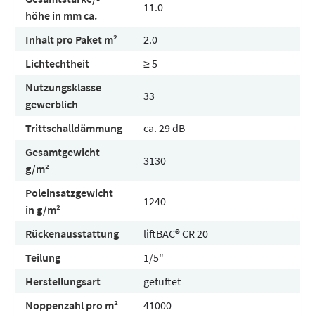
11.0
höhe in mm ca.
Inhalt pro Paket m²
2.0
Lichtechtheit
≥ 5
Nutzungsklasse
33
gewerblich
Trittschalldämmung
ca. 29 dB
Gesamtgewicht
3130
g/m²
Poleinsatzgewicht
1240
in g/m²
Rückenausstattung
liftBAC® CR 20
Teilung
1/5"
Herstellungsart
getuftet
Noppenzahl pro m²
41000