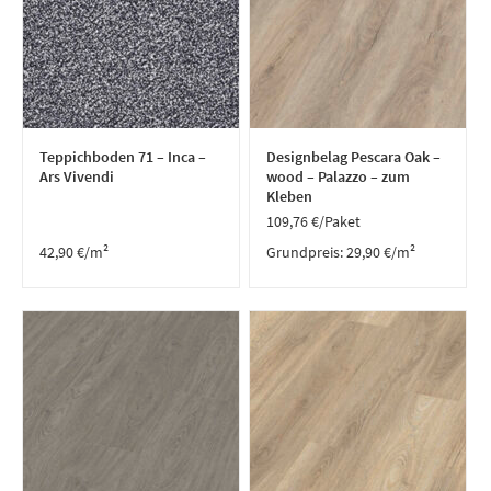
Teppichboden 71 – Inca –
Designbelag Pescara Oak –
Ars Vivendi
wood – Palazzo – zum
Kleben
109,76
€
/Paket
42,90
€
/m²
Grundpreis:
29,90
€
/
m²