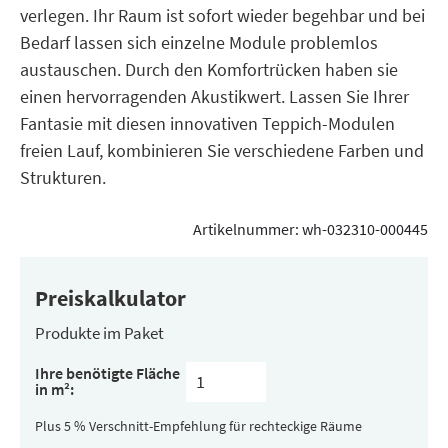
verlegen. Ihr Raum ist sofort wieder begehbar und bei
Bedarf lassen sich einzelne Module problemlos
austauschen. Durch den Komfortrücken haben sie
einen hervorragenden Akustikwert. Lassen Sie Ihrer
Fantasie mit diesen innovativen Teppich-Modulen
freien Lauf, kombinieren Sie verschiedene Farben und
Strukturen.
Artikelnummer:
wh-032310-000445
Preiskalkulator
Produkte im Paket
Inhalt
Ihre benötigte Fläche
pro
in m²:
Paket
(versteckt)
Plus 5 % Verschnitt-Empfehlung für rechteckige Räume