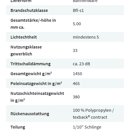
Lieferform
Bahnenware
Brandschutzklasse
Bfl-s1
Gesamtstärke/-höhe in
5.00
mm ca.
Lichtechtheit
mindestens 5
Nutzungsklasse
33
gewerblich
Trittschalldämmung
ca. 23 dB
Gesamtgewicht g/m²
1450
Poleinsatzgewicht in g/m²
465
Nutzschichteinsatzgewicht
380
in g/m²
100 % Polypropylen /
Rückenausstattung
texback® contract
Teilung
1/10" Schlinge