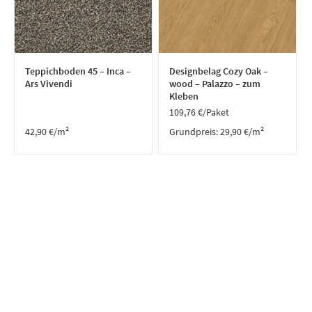
Teppichboden 45 – Inca –
Designbelag Cozy Oak –
Ars Vivendi
wood – Palazzo – zum
Kleben
109,76
€
/Paket
42,90
€
/m²
Grundpreis:
29,90
€
/
m²