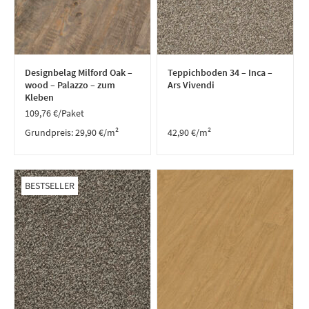
Designbelag Milford Oak –
Teppichboden 34 – Inca –
wood – Palazzo – zum
Ars Vivendi
Kleben
109,76
€
/Paket
Grundpreis:
29,90
€
/
m²
42,90
€
/m²
BESTSELLER