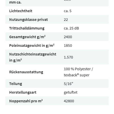
mm ca.
Lichtechtheit
ca. 5
Nutzungsklasse privat
22
Trittschalldämmung
ca. 25 dB
Gesamtgewicht g/m²
2400
Poleinsatzgewicht in g/m²
1850
Nutzschichteinsatzgewicht
1.570
in g/m²
100 % Polyester /
Rückenausstattung
texback® super
Teilung
5/16"
Herstellungsart
getuftet
Noppenzahl pro m²
42800