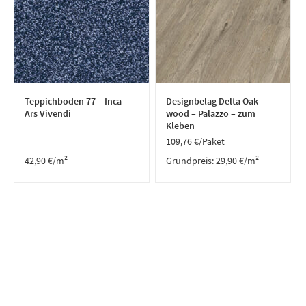
Teppichboden 77 – Inca –
Designbelag Delta Oak –
Ars Vivendi
wood – Palazzo – zum
Kleben
109,76
€
/Paket
42,90
€
/m²
Grundpreis:
29,90
€
/
m²