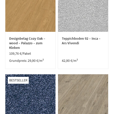
Designbelag Cozy Oak –
Teppichboden 92 – Inca –
wood – Palazzo – zum
Ars Vivendi
Kleben
109,76
€
/Paket
Grundpreis:
29,90
€
/
m²
42,90
€
/m²
BESTSELLER