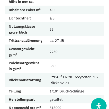
höhe in mm ca.
Inhalt pro Paket m²
4.0
Lichtechtheit
≥ 5
Nutzungsklasse
33
gewerblich
Trittschalldämmung
ca. 27 dB
Gesamtgewicht
2230
g/m²
Poleinsatzgewicht
580
in g/m²
liftBAC® CR 20 - recycelter PES
Rückenausstattung
Rückenvlies
Teilung
1/10" Druck-Schlinge
Herstellungsart
getuftet
Noppenzahl pro m²
315000