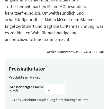
Trittsicherheit machen Malim MO besonders
benutzerfreundlich. Umweltfreundlich und
schadstoffgeprüft, ist Malim MO mit dem Blauen
Engel zertifiziert und trägt die CE-Kennzeichnung, was
es zur idealen Wahl für nachhaltige und
anspruchsvolle Innenräume macht.
Artikelnummer:
wh-092404-000340
Preiskalkulator
Produkte im Paket
Inhalt
Ihre benötigte Fläche
pro
in m²:
Paket
(versteckt)
Plus 5 % Verschnitt-Empfehlung für rechteckige Räume