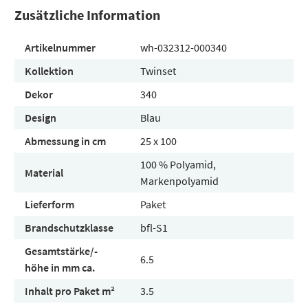
Zusätzliche Information
Artikelnummer
wh-032312-000340
Kollektion
Twinset
Dekor
340
Design
Blau
Abmessung in cm
25 x 100
100 % Polyamid,
Material
Markenpolyamid
Lieferform
Paket
Brandschutzklasse
bfl-S1
Gesamtstärke/-
6.5
höhe in mm ca.
Inhalt pro Paket m²
3.5