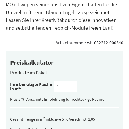
MO ist wegen seiner positiven Eigenschaften für die
Umwelt mit dem „Blauen Engel“ ausgezeichnet.
Lassen Sie Ihrer Kreativität durch diese innovativen
und selbsthaftenden Teppich-Module freien Lauf!
Artikelnummer:
wh-032312-000340
Preiskalkulator
Produkte im Paket
Inhalt
Ihre benötigte Fläche
pro
in m²:
Paket
(versteckt)
Plus 5 % Verschnitt-Empfehlung für rechteckige Räume
Gesamtmenge in m² inklusive 5 % Verschnitt: