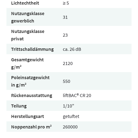
Lichtechtheit
≥ 5
Nutzungsklasse
31
gewerblich
Nutzungsklasse
23
privat
Trittschalldämmung
ca. 26 dB
Gesamtgewicht
2120
g/m²
Poleinsatzgewicht
550
in g/m²
Rückenausstattung
liftBAC® CR 20
Teilung
1/10"
Herstellungsart
getuftet
Noppenzahl pro m²
260000