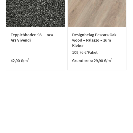
Teppichboden 98 – Inca –
Designbelag Pescara Oak –
Ars Vivendi
wood – Palazzo – zum
Kleben
109,76
€
/Paket
42,90
€
/m²
Grundpreis:
29,90
€
/
m²