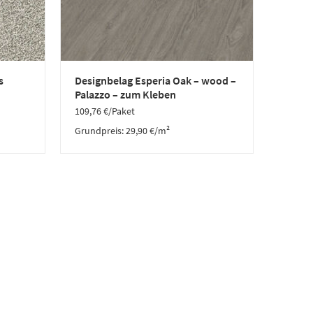
s
Designbelag Esperia Oak – wood –
Palazzo – zum Kleben
109,76
€
/Paket
Grundpreis:
29,90
€
/
m²