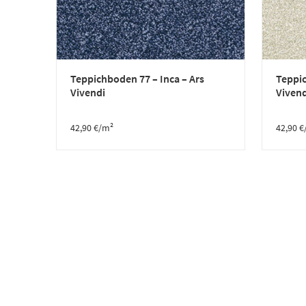
Teppichboden 77 – Inca – Ars
Teppic
Vivendi
Vivend
42,90
€
/m²
42,90
€