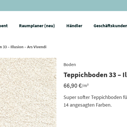
ment
Raumplaner (neu)
Händler
Geschäftskunde
 33 – Illusion – Ars Vivendi
Boden
Teppichboden 33 – Il
66,90
€
/m²
Super softer Teppichboden f
14 angesagten Farben.