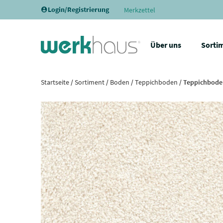
Login/Registrierung
Merkzettel
Über uns
Sorti
Startseite
/
Sortiment
/
Boden
/
Teppichboden
/ Teppichboden