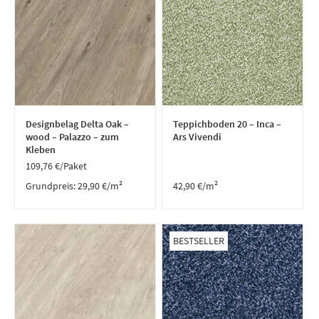
Designbelag Delta Oak –
Teppichboden 20 – Inca –
wood – Palazzo – zum
Ars Vivendi
Kleben
109,76
€
/Paket
Grundpreis:
29,90
€
/
m²
42,90
€
/m²
BESTSELLER