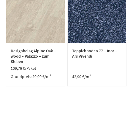
Designbelag Alpine Oak –
Teppichboden 77 – Inca –
wood – Palazzo – zum
Ars Vivendi
Kleben
109,76
€
/Paket
Grundpreis:
29,90
€
/
m²
42,90
€
/m²