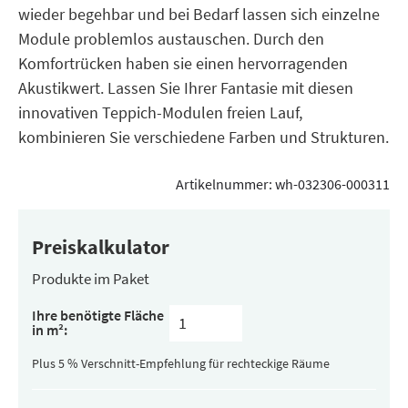
wieder begehbar und bei Bedarf lassen sich einzelne
Module problemlos austauschen. Durch den
Komfortrücken haben sie einen hervorragenden
Akustikwert. Lassen Sie Ihrer Fantasie mit diesen
innovativen Teppich-Modulen freien Lauf,
kombinieren Sie verschiedene Farben und Strukturen.
Artikelnummer:
wh-032306-000311
Preiskalkulator
Produkte im Paket
Inhalt
Ihre benötigte Fläche
pro
in m²:
Paket
(versteckt)
Plus 5 % Verschnitt-Empfehlung für rechteckige Räume