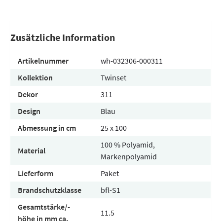
Zusätzliche Information
Artikelnummer
wh-032306-000311
Kollektion
Twinset
Dekor
311
Design
Blau
Abmessung in cm
25 x 100
100 % Polyamid,
Material
Markenpolyamid
Lieferform
Paket
Brandschutzklasse
bfl-S1
Gesamtstärke/-
11.5
höhe in mm ca.