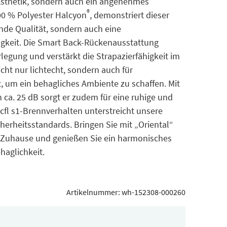
e Ästhetik, sondern auch ein angenehmes
®
100 % Polyester Halcyon
, demonstriert dieser
nde Qualität, sondern auch eine
igkeit. Die Smart Back-Rückenausstattung
egung und verstärkt die Strapazierfähigkeit im
icht nur lichtecht, sondern auch für
 um ein behagliches Ambiente zu schaffen. Mit
 ca. 25 dB sorgt er zudem für eine ruhige und
fl s1-Brennverhalten unterstreicht unsere
herheitsstandards. Bringen Sie mit „Oriental“
r Zuhause und genießen Sie ein harmonisches
haglichkeit.
Artikelnummer:
wh-152308-000260