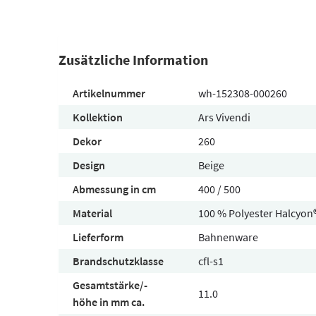
Zusätzliche Information
Artikelnummer
wh-152308-000260
Kollektion
Ars Vivendi
Dekor
260
Design
Beige
Abmessung in cm
400 / 500
Material
100 % Polyester Halcyon
Lieferform
Bahnenware
Brandschutzklasse
cfl-s1
Gesamtstärke/-
11.0
höhe in mm ca.