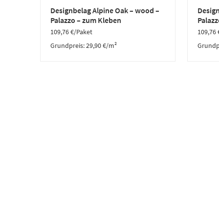
Designbelag Alpine Oak – wood –
Design
Palazzo – zum Kleben
Palazz
109,76
€
/Paket
109,76
Grundpreis:
29,90
€
/
m²
Grundp