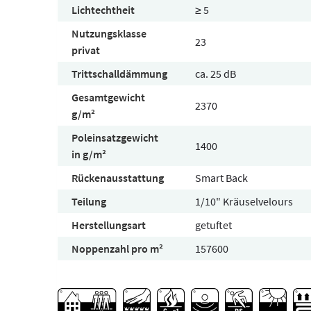
Lichtechtheit
≥ 5
Nutzungsklasse
23
privat
Trittschalldämmung
ca. 25 dB
Gesamtgewicht
2370
g/m²
Poleinsatzgewicht
1400
in g/m²
Rückenausstattung
Smart Back
Teilung
1/10" Kräuselvelours
Herstellungsart
getuftet
Noppenzahl pro m²
157600