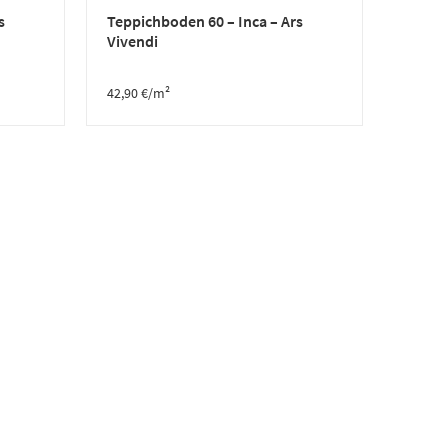
s
Teppichboden 60 – Inca – Ars
Vivendi
42,90
€
/m²