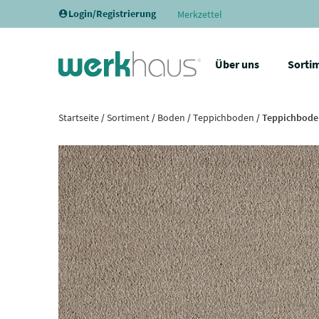
Login/Registrierung
Merkzettel
Über uns
Sorti
Startseite
/
Sortiment
/
Boden
/
Teppichboden
/ Teppichboden