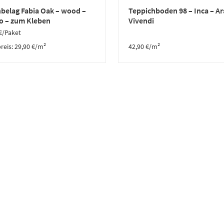
belag Fabia Oak – wood –
Teppichboden 98 – Inca – Ar
o – zum Kleben
Vivendi
€
/Paket
reis:
29,90
€
/
m²
42,90
€
/m²