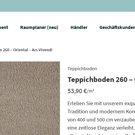
ment
Raumplaner (neu)
Händler
Geschäftskunde
 260 – Oriental – Ars Vivendi
Teppichboden
Teppichboden 260 – O
53,90
€
/m²
Erleben Sie mit unserem exqu
Tradition und modernem Komfo
von 400 und 500 cm verzauber
eine zeitlose Eleganz verleih