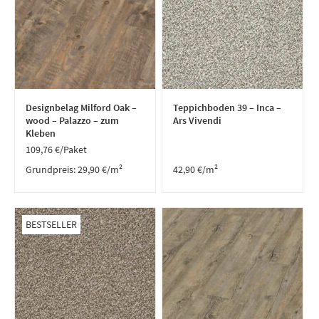
Designbelag Milford Oak –
Teppichboden 39 – Inca –
wood – Palazzo – zum
Ars Vivendi
Kleben
109,76
€
/Paket
Grundpreis:
29,90
€
/
m²
42,90
€
/m²
BESTSELLER