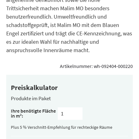
Trittsicherheit machen Malim MO besonders
benutzerfreundlich. Umweltfreundlich und
schadstoffgeprüft, ist Malim MO mit dem Blauen
Engel zertifiziert und trägt die CE-Kennzeichnung, was
es zur idealen Wahl für nachhaltige und
anspruchsvolle Innenräume macht.
Artikelnummer:
wh-092404-000220
Preiskalkulator
Produkte im Paket
Inhalt
Ihre benötigte Fläche
pro
in m²:
Paket
(versteckt)
Plus 5 % Verschnitt-Empfehlung für rechteckige Räume