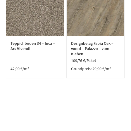
Teppichboden 34 – Inca –
Designbelag Fabia Oak –
Ars Vivendi
wood – Palazzo – zum
Kleben
109,76
€
/Paket
42,90
€
/m²
Grundpreis:
29,90
€
/
m²