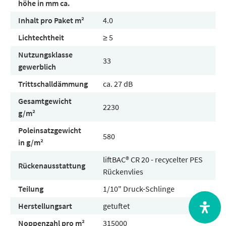
höhe in mm ca.
Inhalt pro Paket m²
4.0
Lichtechtheit
≥ 5
Nutzungsklasse
33
gewerblich
Trittschalldämmung
ca. 27 dB
Gesamtgewicht
2230
g/m²
Poleinsatzgewicht
580
in g/m²
liftBAC® CR 20 - recycelter PES
Rückenausstattung
Rückenvlies
Teilung
1/10" Druck-Schlinge
Herstellungsart
getuftet
Noppenzahl pro m²
315000