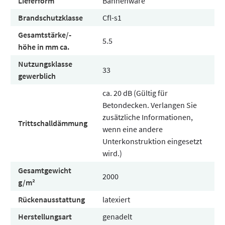
Lieferform
Bahnenware
Brandschutzklasse
Cfl-s1
Gesamtstärke/-
5.5
höhe in mm ca.
Nutzungsklasse
33
gewerblich
ca. 20 dB (Gültig für
Betondecken. Verlangen Sie
zusätzliche Informationen,
Trittschalldämmung
wenn eine andere
Unterkonstruktion eingesetzt
wird.)
Gesamtgewicht
2000
g/m²
Rückenausstattung
latexiert
Herstellungsart
genadelt