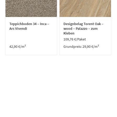
Teppichboden 34 – Inca –
Designbelag Torent Oak –
Ars Vivendi
wood – Palazzo – zum
Kleben
109,76
€
/Paket
42,90
€
/m²
Grundpreis:
29,90
€
/
m²