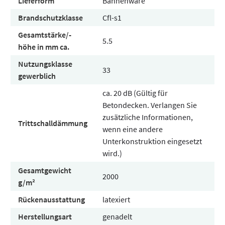
Lieferform
Bahnenware
Brandschutzklasse
Cfl-s1
Gesamtstärke/-
5.5
höhe in mm ca.
Nutzungsklasse
33
gewerblich
ca. 20 dB (Gültig für
Betondecken. Verlangen Sie
zusätzliche Informationen,
Trittschalldämmung
wenn eine andere
Unterkonstruktion eingesetzt
wird.)
Gesamtgewicht
2000
g/m²
Rückenausstattung
latexiert
Herstellungsart
genadelt