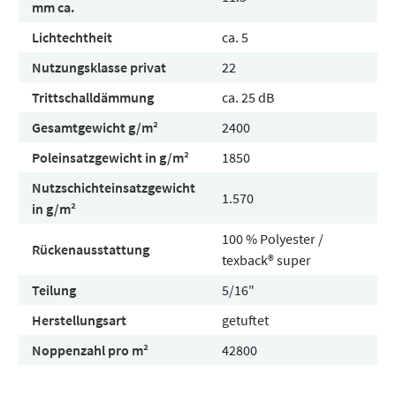
mm ca.
Lichtechtheit
ca. 5
Nutzungsklasse privat
22
Trittschalldämmung
ca. 25 dB
Gesamtgewicht g/m²
2400
Poleinsatzgewicht in g/m²
1850
Nutzschichteinsatzgewicht
1.570
in g/m²
100 % Polyester /
Rückenausstattung
texback® super
Teilung
5/16"
Herstellungsart
getuftet
Noppenzahl pro m²
42800