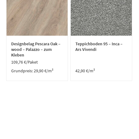
Designbelag Pescara Oak –
Teppichboden 95 – Inca –
wood – Palazzo – zum
Ars Vivendi
Kleben
109,76
€
/Paket
Grundpreis:
29,90
€
/
m²
42,90
€
/m²