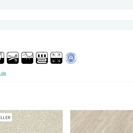
.de
ELLER