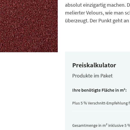
absolut einzigartig machen. 
melierter Velours, wie man 
überzeugt. Der Punkt geht an
Preiskalkulator
Produkte im Paket
Inhalt
Ihre benötigte Fläche in m²:
pro
Paket
(versteckt)
Plus 5 % Verschnitt-Empfehlung 
Gesamtmenge in m² inklusive 5 %