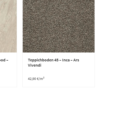
ood –
Teppichboden 45 – Inca – Ars
Vivendi
42,90
€
/m²