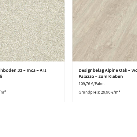
hboden 33 – Inca – Ars
Designbelag Alpine Oak – w
i
Palazzo – zum Kleben
109,76
€
/Paket
/m²
Grundpreis:
29,90
€
/
m²