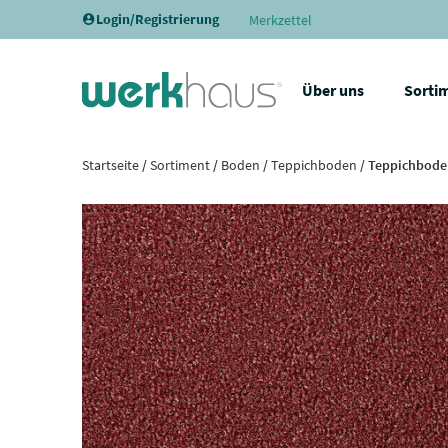
Login/Registrierung
Merkzettel
Über uns
Sorti
Startseite
/
Sortiment
/
Boden
/
Teppichboden
/ Teppichboden