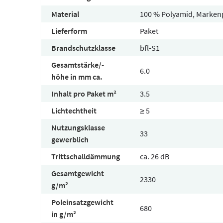
Material
100 % Polyamid, Marken
Lieferform
Paket
Brandschutzklasse
bfl-S1
Gesamtstärke/-
6.0
höhe in mm ca.
Inhalt pro Paket m²
3.5
Lichtechtheit
≥ 5
Nutzungsklasse
33
gewerblich
Trittschalldämmung
ca. 26 dB
Gesamtgewicht
2330
g/m²
Poleinsatzgewicht
680
in g/m²