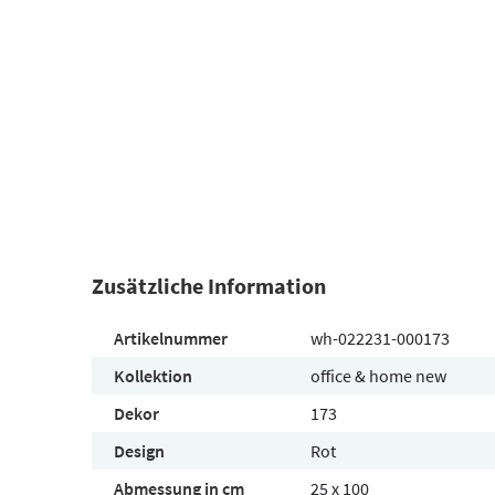
Zusätzliche Information
Artikelnummer
wh-022231-000173
Kollektion
office & home new
Dekor
173
Design
Rot
Abmessung in cm
25 x 100