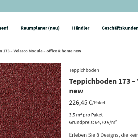
ment
Raumplaner (neu)
Händler
Geschäftskunde
 173 – Velasco Module – office & home new
Teppichboden
Teppichboden 173 – 
new
226,45
€
/Paket
3,5
m²
pro Paket
Grundpreis:
64,70
€
/
m²
Erleben Sie 8 Designs, die 