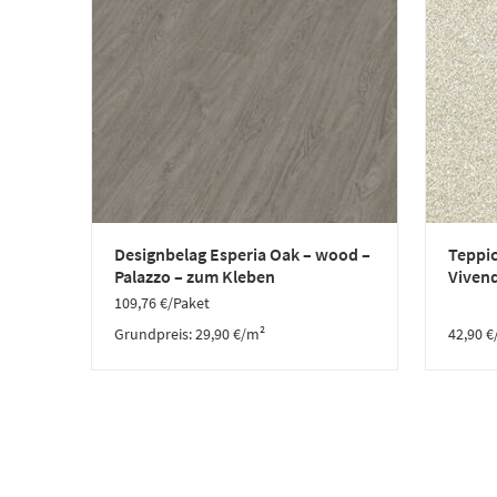
Designbelag Esperia Oak – wood –
Teppic
Palazzo – zum Kleben
Vivend
109,76
€
/Paket
Grundpreis:
29,90
€
/
m²
42,90
€