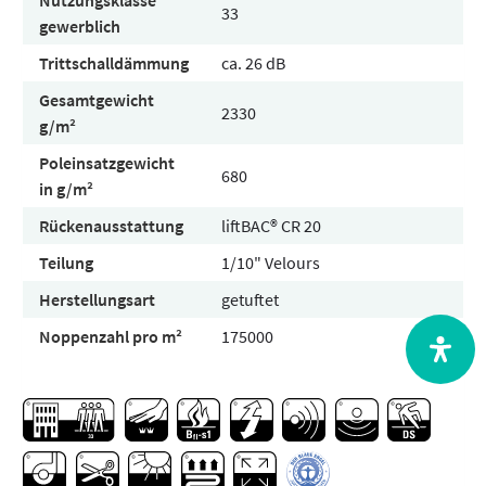
Nutzungsklasse
33
gewerblich
Trittschalldämmung
ca. 26 dB
Gesamtgewicht
2330
g/m²
Poleinsatzgewicht
680
in g/m²
Rückenausstattung
liftBAC® CR 20
Teilung
1/10" Velours
Herstellungsart
getuftet
Noppenzahl pro m²
175000