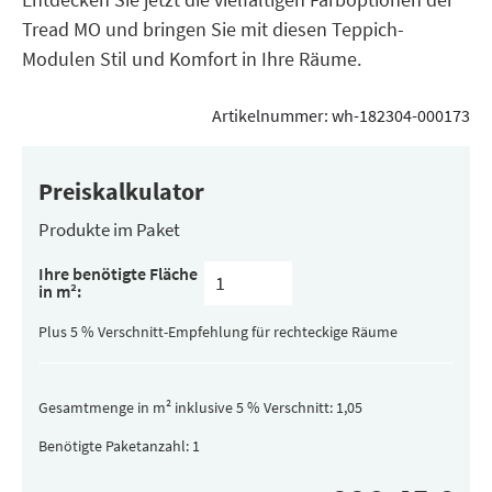
Tread MO und bringen Sie mit diesen Teppich-
Modulen Stil und Komfort in Ihre Räume.
Artikelnummer:
wh-182304-000173
Preiskalkulator
Produkte im Paket
Inhalt
Ihre benötigte Fläche
pro
in m²:
Paket
(versteckt)
Plus 5 % Verschnitt-Empfehlung für rechteckige Räume
Gesamtmenge in m² inklusive 5 % Verschnitt:
Benötigte Paketanzahl: