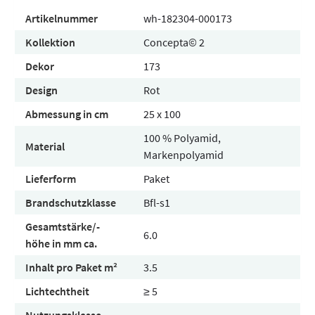
Artikelnummer
wh-182304-000173
Kollektion
Concepta© 2
Dekor
173
Design
Rot
Abmessung in cm
25 x 100
100 % Polyamid,
Material
Markenpolyamid
Lieferform
Paket
Brandschutzklasse
Bfl-s1
Gesamtstärke/-
6.0
höhe in mm ca.
Inhalt pro Paket m²
3.5
Lichtechtheit
≥ 5