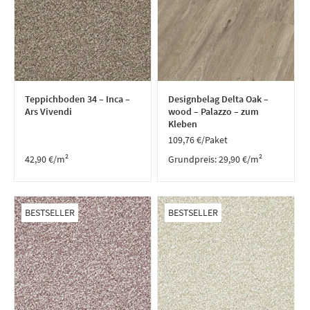
Teppichboden 34 – Inca –
Designbelag Delta Oak –
Ars Vivendi
wood – Palazzo – zum
Kleben
109,76
€
/Paket
42,90
€
/m²
Grundpreis:
29,90
€
/
m²
BESTSELLER
BESTSELLER