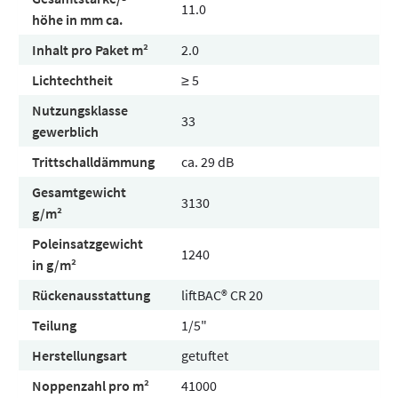
11.0
höhe in mm ca.
Inhalt pro Paket m²
2.0
Lichtechtheit
≥ 5
Nutzungsklasse
33
gewerblich
Trittschalldämmung
ca. 29 dB
Gesamtgewicht
3130
g/m²
Poleinsatzgewicht
1240
in g/m²
Rückenausstattung
liftBAC® CR 20
Teilung
1/5"
Herstellungsart
getuftet
Noppenzahl pro m²
41000