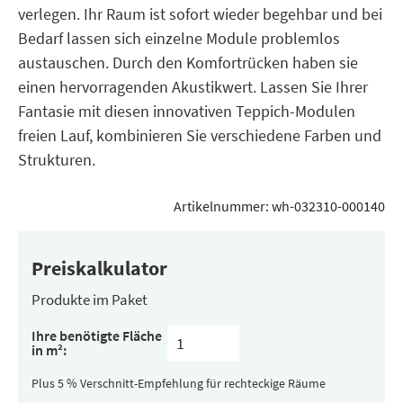
verlegen. Ihr Raum ist sofort wieder begehbar und bei
Bedarf lassen sich einzelne Module problemlos
austauschen. Durch den Komfortrücken haben sie
einen hervorragenden Akustikwert. Lassen Sie Ihrer
Fantasie mit diesen innovativen Teppich-Modulen
freien Lauf, kombinieren Sie verschiedene Farben und
Strukturen.
Artikelnummer:
wh-032310-000140
Preiskalkulator
Produkte im Paket
Inhalt
Ihre benötigte Fläche
pro
in m²:
Paket
(versteckt)
Plus 5 % Verschnitt-Empfehlung für rechteckige Räume