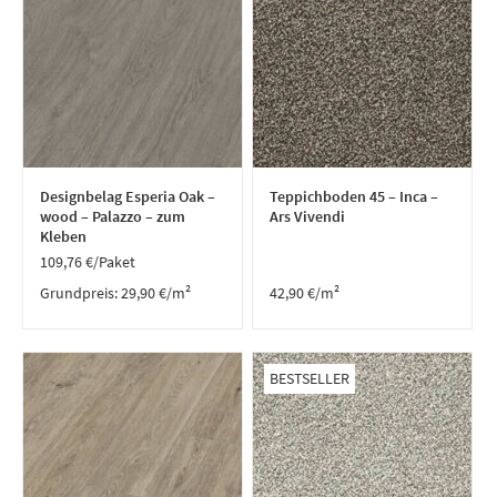
Designbelag Esperia Oak –
Teppichboden 45 – Inca –
wood – Palazzo – zum
Ars Vivendi
Kleben
109,76
€
/Paket
Grundpreis:
29,90
€
/
m²
42,90
€
/m²
BESTSELLER