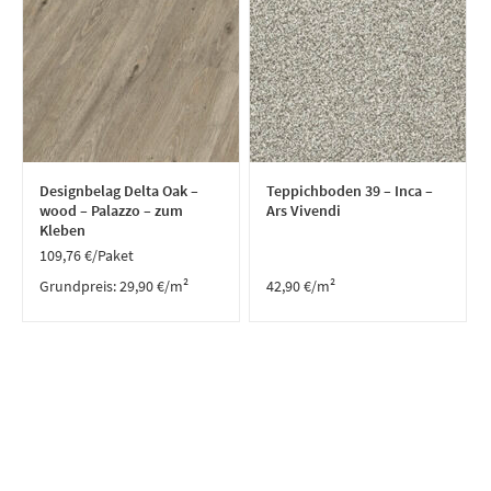
Designbelag Delta Oak –
Teppichboden 39 – Inca –
wood – Palazzo – zum
Ars Vivendi
Kleben
109,76
€
/Paket
Grundpreis:
29,90
€
/
m²
42,90
€
/m²