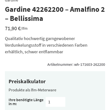
Gardine
Gardine 42262200 – Amalfino 2
– Bellissima
71,90
€
/lfm
Qualitativ hochwertig garngewobener
Verdunkelungsstoff in verschiedenen Farben
erhältlich, schwer entflammbar
Artikelnummer:
wh-171603-262200
Preiskalkulator
Produkte als lfm-Meterware
Ihre benötigte Länge
in m: