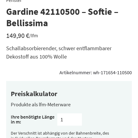
Fenster
Gardine 42110500 – Softie –
Bellissima
149,90
€
/lfm
Schallabsorbierender, schwer entflammbarer
Dekostoff aus 100% Wolle
Artikelnummer:
wh-171654-110500
Preiskalkulator
Produkte als lfm-Meterware
Ihre benötigte Länge
in m:
Der Verschnitt ist abhängig von der Bahnenbreite, des