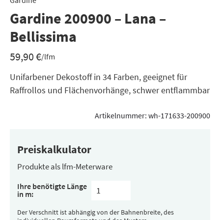
Gardine
Gardine 200900 – Lana –
Bellissima
59,90
€
/lfm
Unifarbener Dekostoff in 34 Farben, geeignet für
Raffrollos und Flächenvorhänge, schwer entflammbar
Artikelnummer:
wh-171633-200900
Preiskalkulator
Produkte als lfm-Meterware
Ihre benötigte Länge
in m:
Der Verschnitt ist abhängig von der Bahnenbreite, des