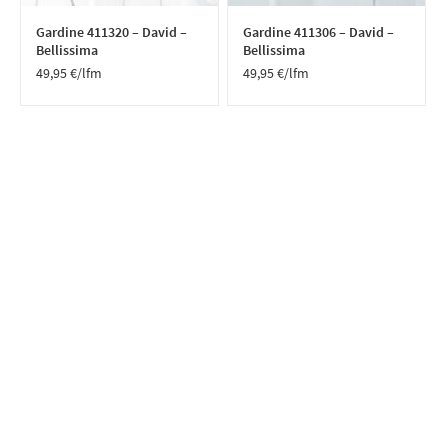
Gardine 411320 – David –
Gardine 411306 – David –
Bellissima
Bellissima
49,95
€
/lfm
49,95
€
/lfm