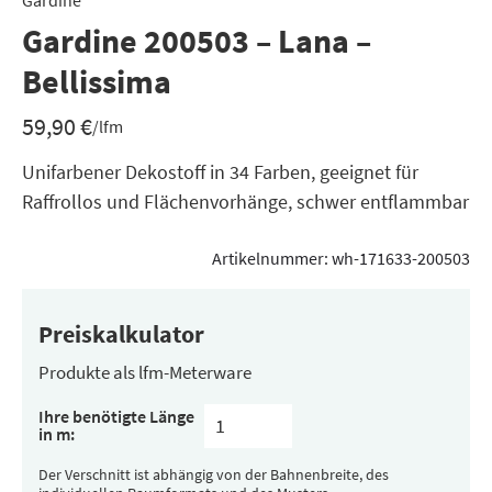
Gardine
Gardine 200503 – Lana –
Bellissima
59,90
€
/lfm
Unifarbener Dekostoff in 34 Farben, geeignet für
Raffrollos und Flächenvorhänge, schwer entflammbar
Artikelnummer:
wh-171633-200503
Preiskalkulator
Produkte als lfm-Meterware
Ihre benötigte Länge
in m:
Der Verschnitt ist abhängig von der Bahnenbreite, des