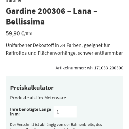
Gardine
Gardine 200306 – Lana –
Bellissima
59,90
€
/lfm
Unifarbener Dekostoff in 34 Farben, geeignet für
Raffrollos und Flächenvorhänge, schwer entflammbar
Artikelnummer:
wh-171633-200306
Preiskalkulator
Produkte als lfm-Meterware
Ihre benötigte Länge
in m:
Der Verschnitt ist abhängig von der Bahnenbreite, des