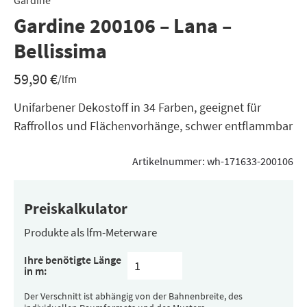
Gardine
Gardine 200106 – Lana –
Bellissima
59,90
€
/lfm
Unifarbener Dekostoff in 34 Farben, geeignet für
Raffrollos und Flächenvorhänge, schwer entflammbar
Artikelnummer:
wh-171633-200106
Preiskalkulator
Produkte als lfm-Meterware
Ihre benötigte Länge
in m:
Der Verschnitt ist abhängig von der Bahnenbreite, des