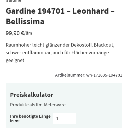
Gardine
Gardine 194701 – Leonhard –
Bellissima
99,90
€
/lfm
Raumhoher leicht glänzender Dekostoff, Blackout,
schwer entflammbar, auch für Flächenvorhänge
geeignet
Artikelnummer:
wh-171635-194701
Preiskalkulator
Produkte als lfm-Meterware
Ihre benötigte Länge
in m: