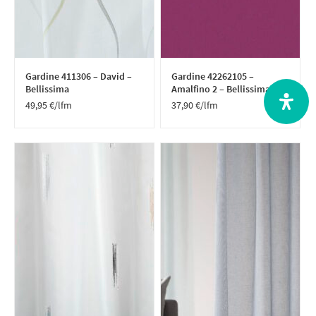
Gardine 411306 – David –
Gardine 42262105 –
Bellissima
Amalfino 2 – Bellissima
49,95
€
/lfm
37,90
€
/lfm