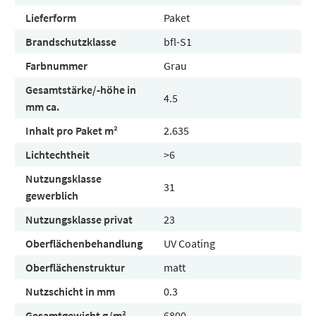
Lieferform
Paket
Brandschutzklasse
bfl-S1
Farbnummer
Grau
Gesamtstärke/-höhe in
4.5
mm ca.
Inhalt pro Paket m²
2.635
Lichtechtheit
>6
Nutzungsklasse
31
gewerblich
Nutzungsklasse privat
23
Oberflächenbehandlung
UV Coating
Oberflächenstruktur
matt
Nutzschicht in mm
0.3
Gesamtgewicht g/m²
6800