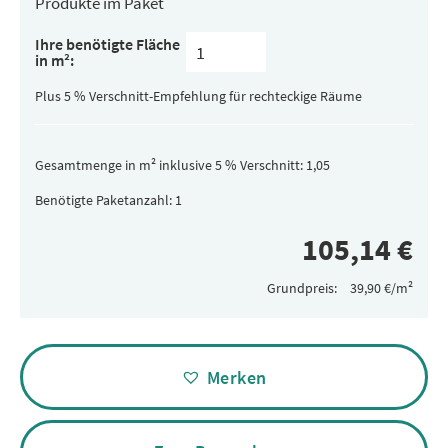
Produkte im Paket
Inhalt
Ihre benötigte Fläche
pro
in m²:
Paket
(versteckt)
Plus 5 % Verschnitt-Empfehlung für rechteckige Räume
Gesamtmenge in m² inklusive 5 % Verschnitt:
Benötigte Paketanzahl:
Grundpreis:
Alternative:
Merken