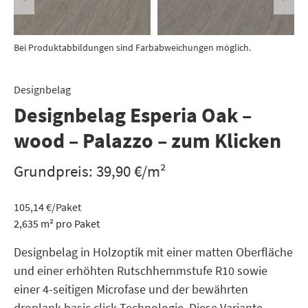
Bei Produktabbildungen sind Farbabweichungen möglich.
Designbelag
Designbelag Esperia Oak –
wood – Palazzo – zum Klicken
Grundpreis:
39,90
€
/
m²
105,14
€
/Paket
2,635
m²
pro Paket
Designbelag in Holzoptik mit einer matten Oberfläche
und einer erhöhten Rutschhemmstufe R10 sowie
einer 4-seitigen Microfase und der bewährten
droplank basic click Technologie. Diese Variante