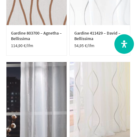
Gardine 803700 – Agnetha –
Gardine 411429 – David –
Bellissima
Bellissima
114,90
€
/lfm
54,95
€
/lfm