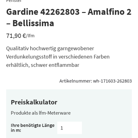
Fenster
Gardine 42262803 – Amalfino 2
– Bellissima
71,90
€
/lfm
Qualitativ hochwertig garngewobener
Verdunkelungsstoff in verschiedenen Farben
erhältlich, schwer entflammbar
Artikelnummer:
wh-171603-262803
Preiskalkulator
Produkte als lfm-Meterware
Ihre benötigte Länge
in m: