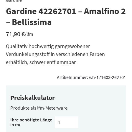
Gardine
Gardine 42262701 – Amalfino 2
– Bellissima
71,90
€
/lfm
Qualitativ hochwertig garngewobener
Verdunkelungsstoff in verschiedenen Farben
erhältlich, schwer entflammbar
Artikelnummer:
wh-171603-262701
Preiskalkulator
Produkte als lfm-Meterware
Ihre benötigte Länge
in m: