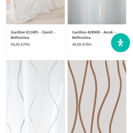
Gardine 411405 – David –
Gardine 428908 – Anuk –
Bellissima
Bellissima
54,95
€
/lfm
49,95
€
/lfm