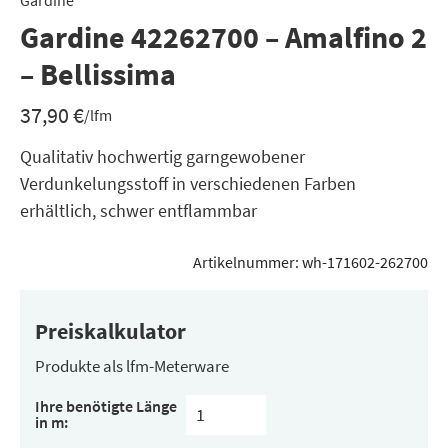
Gardine
Gardine 42262700 – Amalfino 2
– Bellissima
37,90
€
/lfm
Qualitativ hochwertig garngewobener
Verdunkelungsstoff in verschiedenen Farben
erhältlich, schwer entflammbar
Artikelnummer:
wh-171602-262700
Preiskalkulator
Produkte als lfm-Meterware
Ihre benötigte Länge
in m: