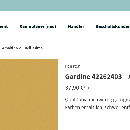
ment
Raumplaner (neu)
Händler
Geschäftskunde
 Amalfino 2 – Bellissima
Fenster
Gardine 42262403 – A
37,90
€
/lfm
Qualitativ hochwertig garng
Farben erhältlich, schwer en