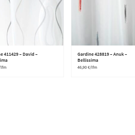
e 411429 – David –
Gardine 428819 – Anuk –
sima
Bellissima
/lfm
46,90
€
/lfm