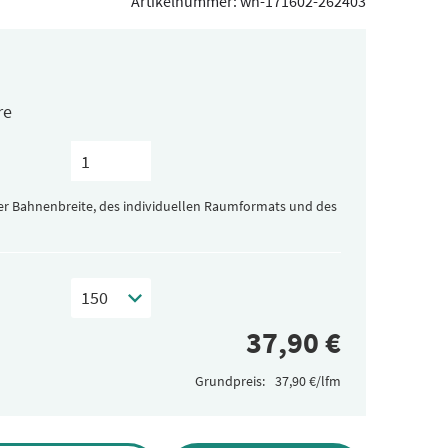
Artikelnummer:
wh-171602-262403
re
der Bahnenbreite, des individuellen Raumformats und des
Grundpreis: