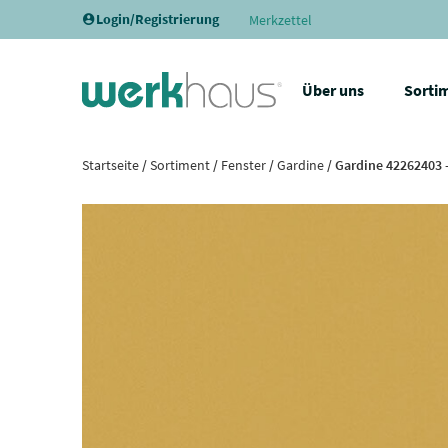
Login/Registrierung
Merkzettel
Über uns
Sorti
Startseite
/
Sortiment
/
Fenster
/
Gardine
/ Gardine 42262403 –