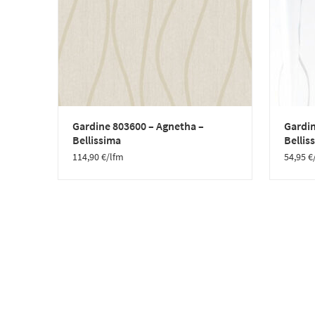
Gardine 803600 – Agnetha –
Gardin
Bellissima
Bellis
114,90
€
/lfm
54,95
€