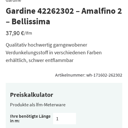
Gardine
Gardine 42262302 – Amalfino 2
– Bellissima
37,90
€
/lfm
Qualitativ hochwertig garngewobener
Verdunkelungsstoff in verschiedenen Farben
erhältlich, schwer entflammbar
Artikelnummer:
wh-171602-262302
Preiskalkulator
Produkte als lfm-Meterware
Ihre benötigte Länge
in m: