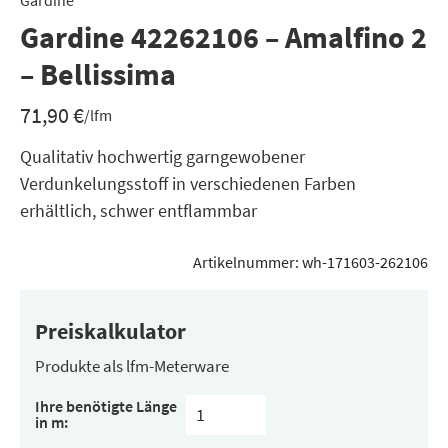
Gardine
Gardine 42262106 – Amalfino 2
– Bellissima
71,90
€
/lfm
Qualitativ hochwertig garngewobener
Verdunkelungsstoff in verschiedenen Farben
erhältlich, schwer entflammbar
Artikelnummer:
wh-171603-262106
Preiskalkulator
Produkte als lfm-Meterware
Ihre benötigte Länge
in m: