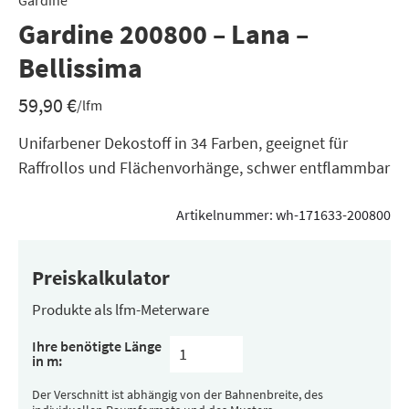
Gardine
Gardine 200800 – Lana –
Bellissima
59,90
€
/lfm
Unifarbener Dekostoff in 34 Farben, geeignet für
Raffrollos und Flächenvorhänge, schwer entflammbar
Artikelnummer:
wh-171633-200800
Preiskalkulator
Produkte als lfm-Meterware
Ihre benötigte Länge
in m:
Der Verschnitt ist abhängig von der Bahnenbreite, des