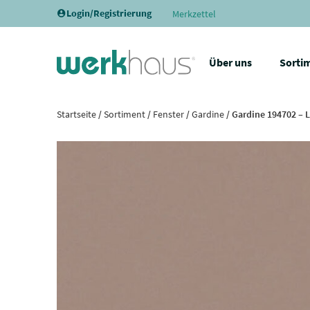
Login/Registrierung
Merkzettel
Über uns
Sorti
Startseite
/
Sortiment
/
Fenster
/
Gardine
/ Gardine 194702 – 