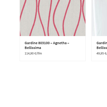
Gardine 803100 – Agnetha –
Gardin
Bellissima
Bellis
114,90
€
/lfm
49,95
€