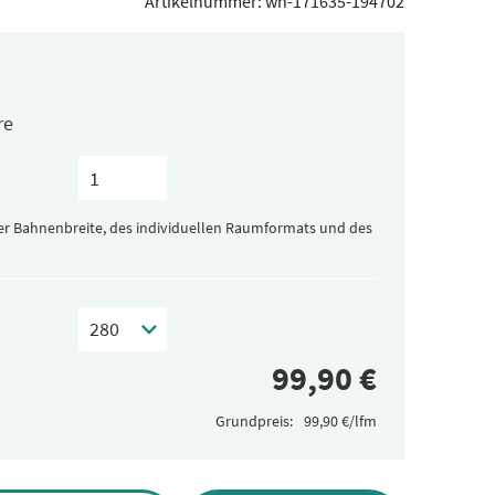
Artikelnummer:
wh-171635-194702
re
der Bahnenbreite, des individuellen Raumformats und des
Grundpreis: