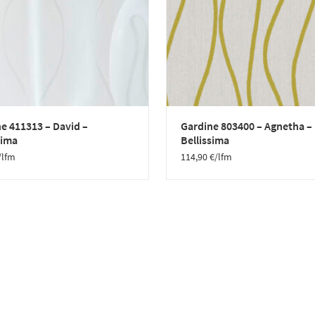
e 411313 – David –
Gardine 803400 – Agnetha –
sima
Bellissima
/lfm
114,90
€
/lfm