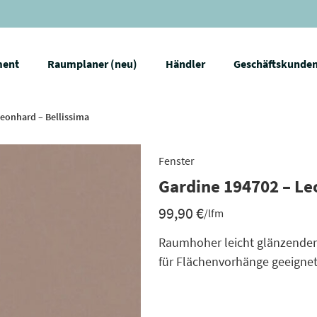
ment
Raumplaner (neu)
Händler
Geschäftskunde
Leonhard – Bellissima
Fenster
Gardine 194702 – Le
99,90
€
/lfm
Raumhoher leicht glänzender
für Flächenvorhänge geeigne