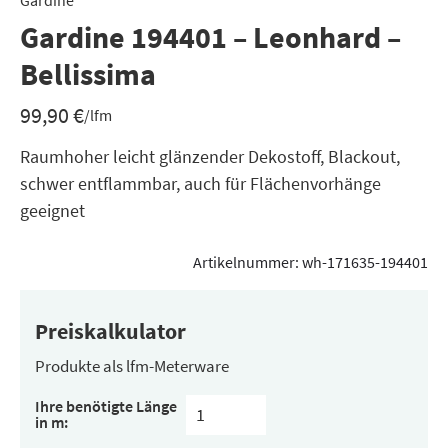
Gardine
Gardine 194401 – Leonhard –
Bellissima
99,90
€
/lfm
Raumhoher leicht glänzender Dekostoff, Blackout,
schwer entflammbar, auch für Flächenvorhänge
geeignet
Artikelnummer:
wh-171635-194401
Preiskalkulator
Produkte als lfm-Meterware
Ihre benötigte Länge
in m: