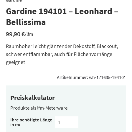
Gardine
Gardine 194101 – Leonhard –
Bellissima
99,90
€
/lfm
Raumhoher leicht glänzender Dekostoff, Blackout,
schwer entflammbar, auch für Flächenvorhänge
geeignet
Artikelnummer:
wh-171635-194101
Preiskalkulator
Produkte als lfm-Meterware
Ihre benötigte Länge
in m: