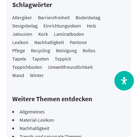
Schlagwörter
Allergiker
Barrierefreiheit
Bodenbelag
Designbelag
Einrichtungsideen
Holz
Jalousien
Kork
Laminatboden
Lexikon
Nachhaltigkeit
Pantone
Pflege
Recycling
Reinigung
Rollos
Tapete
Tapeten
Teppich
Teppichboden
Umweltfreundlichkeit
Wand
Winter
Weitere Themen entdecken
Allgemeines
Material-Lexikon
Nachhaltigkeit
Trends und saisonale Themen